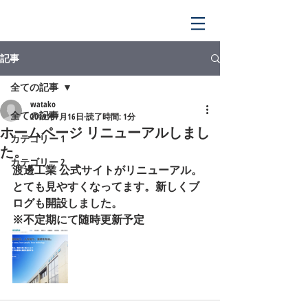
記事
全ての記事
watako
全ての記事
2019年7月16日
読了時間: 1分
ホームページ リニューアルしまし
カテゴリー 1
た。
カテゴリー 2
渡邊工業 公式サイトがリニューアル。
とても見やすくなってます。新しくブ
ログも開設しました。
※不定期にて随時更新予定