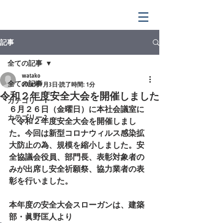
記事
全ての記事
watako
全ての記事
2020年7月3日
読了時間: 1分
令和２年度安全大会を開催しました
カテゴリー 1
６月２６日（金曜日）に本社会議室に
カテゴリー 2
て令和２年度安全大会を開催しまし
た。今回は新型コロナウィルス感染拡
大防止の為、規模を縮小しました。安
全協議会役員、部門長、表彰対象者の
みが出席し安全祈願祭、協力業者の表
彰を行いました。
本年度の安全大会スローガンは、建築
部・眞野匡人より