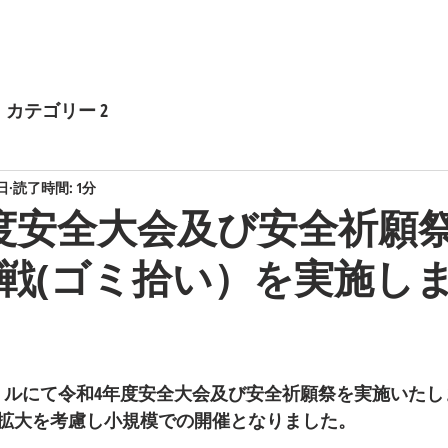
業情報
施工実績
耐震補強
採用情報
お問い合わせ
カテゴリー 2
7日
読了時間: 1分
度安全大会及び安全祈願
戦(ゴミ拾い）を実施し
－ルにて令和4年度安全大会及び安全祈願祭を実施いたし
拡大を考慮し小規模での開催となりました。