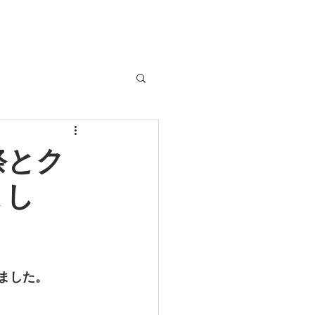
協力業者の皆様へ
お知らせ
祭とク
まし
ました。