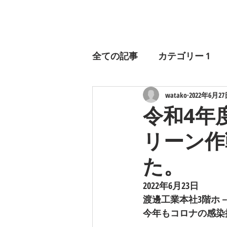
企
全ての記事
カテゴリー 1
watako
2022年6月2
令和4年
リーン作
た。
2022年6月23日
渡邊工業本社3階ホ
今年もコロナの感染